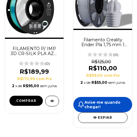
Filamento Creality
Ender Pla 1,75 mm 1
FILAMENTO P/ IMP
kg Cor Cinza
3D CR-SILK PLA AZL/
(0)
- CREALITY
R$125,00
(0)
R$110,00
R$189,99
R$99,00
com
Pix
R$170,99
com
Pix
2
x de
R$55,00
sem juros
2
x de
R$95,00
sem juros
Avise-me quando
chegar!
ESPIAR