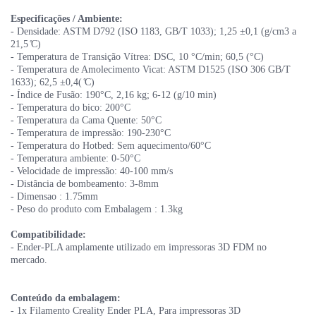
Especificações / Ambiente:
- Densidade: ASTM D792 (ISO 1183, GB/T 1033); 1,25 ±0,1 (g/cm3 a
21,5 ̊C)
- Temperatura de Transição Vítrea: DSC, 10 °C/min; 60,5 (°C)
- Temperatura de Amolecimento Vicat: ASTM D1525 (ISO 306 GB/T
1633); 62,5 ±0,4( ̊C)
- Índice de Fusão: 190°C, 2,16 kg; 6-12 (g/10 min)
- Temperatura do bico: 200°C
- Temperatura da Cama Quente: 50°C
- Temperatura de impressão: 190-230°C
- Temperatura do Hotbed: Sem aquecimento/60°C
- Temperatura ambiente: 0-50°C
- Velocidade de impressão: 40-100 mm/s
- Distância de bombeamento: 3-8mm
- Dimensao : 1.75mm
- Peso do produto com Embalagem : 1.3kg
Compatibilidade:
- Ender-PLA amplamente utilizado em impressoras 3D FDM no
mercado.
Conteúdo da embalagem:
- 1x Filamento Creality Ender PLA, Para impressoras 3D