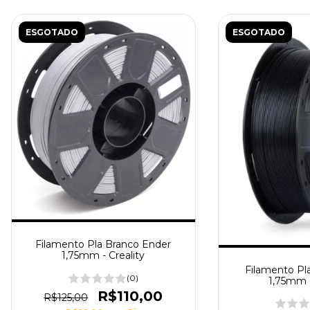
ESGOTADO
ESGOTADO
Filamento Pla Branco Ender
1,75mm - Creality
Filamento Pl
(0)
1,75mm -
R$110,00
R$125,00