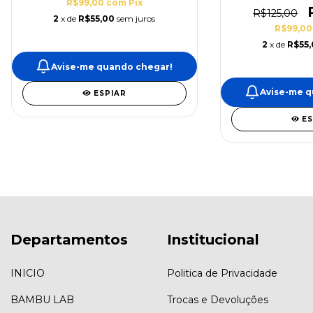
R$99,00
com
Pix
R$125,00
2
x de
R$55,00
sem juros
R$99,0
2
x de
R$55
Avise-me quando chegar!
Avise-me q
ESPIAR
E
Departamentos
Institucional
INICIO
Politica de Privacidade
BAMBU LAB
Trocas e Devoluções