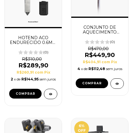
CONJUNTO DE
AQUECIMENTO
HOTEND - SERIE A1 –
HOTEND ACO
FAH012
(0)
ENDURECIDO 0.6MM
- SERIE X1 E P1
R$470,00
(0)
R$449,90
R$310,00
R$404,91
com
Pix
R$289,90
4
x de
R$112,48
sem juros
R$260,91
com
Pix
2
x de
R$144,95
sem juros
6
%
OFF