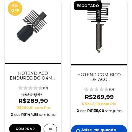
6
%
ESGOTADO
OFF
HOTEND ACO
HOTEND COM BICO
ENDURECIDO 0.4MM
DE ACO
- SERIE X1 E P1
ENDURECIDO 0,4MM
(0)
- SERIE A1
(0)
R$309,00
R$269,99
R$289,90
R$242,99
com
Pix
R$260,91
com
Pix
2
x de
R$135,00
sem juros
2
x de
R$144,95
sem juros
Avise-me quando