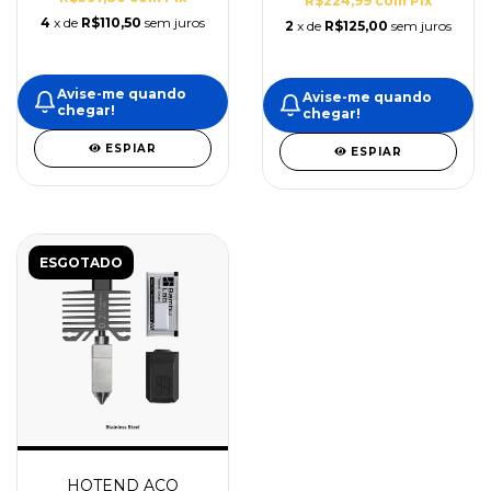
R$224,99
com
Pix
4
x de
R$110,50
sem juros
2
x de
R$125,00
sem juros
Avise-me quando
Avise-me quando
chegar!
chegar!
ESPIAR
ESPIAR
ESGOTADO
HOTEND ACO