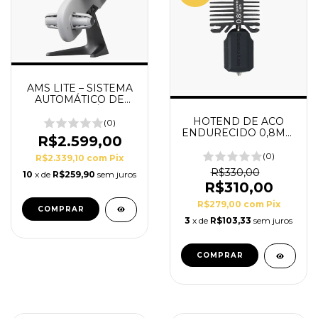
AMS LITE – SISTEMA
AUTOMÁTICO DE
MATERIAIS SÉRIE A1
HOTEND DE ACO
(0)
ENDURECIDO 0,8MM
R$2.599,00
X1 SERIES E P1
(0)
R$2.339,10
com
Pix
R$330,00
10
x de
R$259,90
sem juros
R$310,00
R$279,00
com
Pix
3
x de
R$103,33
sem juros