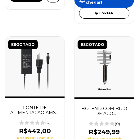
chegar!
ESPIAR
ESGOTADO
ESGOTADO
FONTE DE
HOTEND COM BICO
ALIMENTACAO AMS 2
DE ACO
PRO
ENDURECIDO 0,2MM
(0)
- SERIE A1
(0)
R$442,00
R$249,99
R$397,80
com
Pix