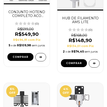
CONJUNTO HOTEND
COMPLETO ACO
HUB DE FILAMENTO
ENDURECIDO 0.4MM
AMS LITE
- SERIE P1
(0)
R$599,00
(0)
R$549,90
R$168,00
R$148,90
R$494,91
com
Pix
5
x de
R$109,98
sem juros
R$134,01
com
Pix
2
x de
R$74,45
sem juros
6
%
4
%
OFF
OFF