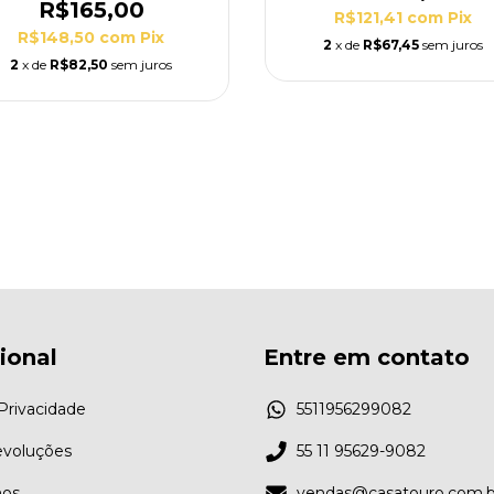
R$165,00
R$121,41
com
Pix
R$148,50
com
Pix
2
x de
R$67,45
sem juros
2
x de
R$82,50
sem juros
cional
Entre em contato
 Privacidade
5511956299082
evoluções
55 11 95629-9082
os
vendas@casatouro.com.b