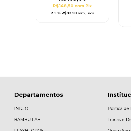
0
R$148,50
com
Pix
m
Pix
2
x de
R$82,50
sem juros
m juros
o chegar!
Departamentos
Institu
INICIO
Politica de
BAMBU LAB
Trocas e D
FLASHFORGE
Quem Som