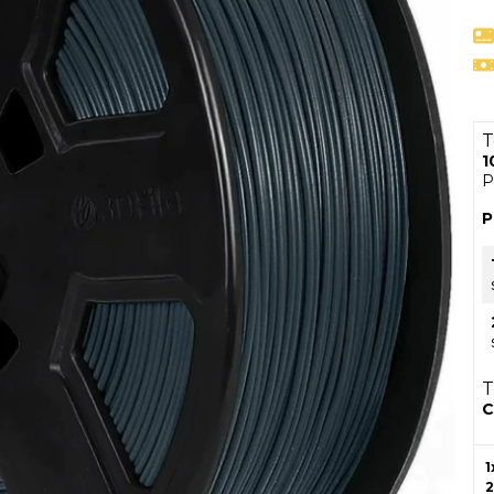
T
1
P
P
T
C
1
2