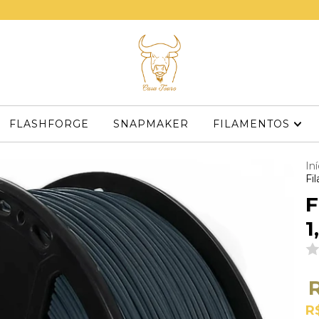
FLASHFORGE
SNAPMAKER
FILAMENTOS
Iní
Fi
F
1
R