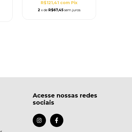
R
R$121,41
com
Pix
R$1
2
x de
R$67,45
sem juros
2
x de
Acesse nossas redes
sociais
r