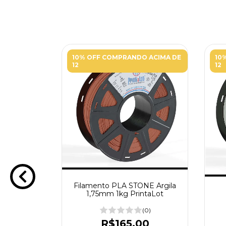
10% OFF COMPRANDO ACIMA DE
10
12
12
Filamento PLA STONE Argila
l Cobalto
1,75mm 1kg PrintaLot
DFila
(0)
(0)
R$165,00