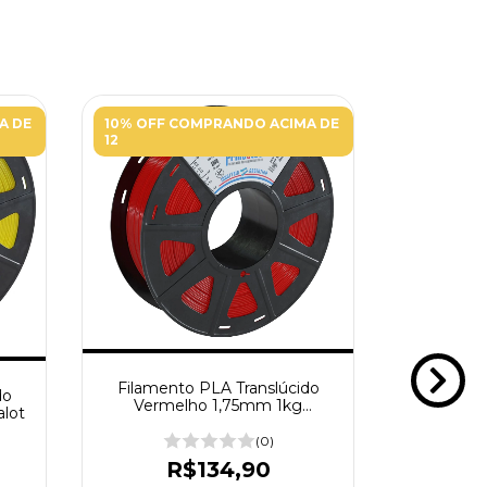
A DE
10% OFF COMPRANDO ACIMA DE
10% OFF 
12
12
Filamento PLA Translúcido
do
Vermelho 1,75mm 1kg
REFIL 
lot
Printalot
LAB PLA 
(0)
R$134,90