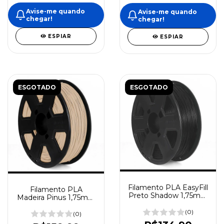
Avise-me quando
Avise-me quando
chegar!
chegar!
ESPIAR
ESPIAR
ESGOTADO
ESGOTADO
Filamento PLA EasyFill
Filamento PLA
Preto Shadow 1,75mm
Madeira Pinus 1,75mm
1Kg 3DFila
- 1KG 3DFila
(0)
(0)