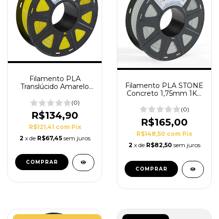
Filamento PLA
Filamento PLA STONE
Translúcido Amarelo
Concreto 1,75mm 1Kg
1,75mm 1kg Printalot
PrintaLot
(0)
(0)
R$134,90
R$165,00
R$121,41
com
Pix
R$148,50
com
Pix
2
x de
R$67,45
sem juros
2
x de
R$82,50
sem juros