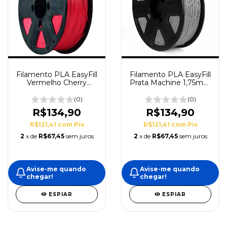
Filamento PLA EasyFill
Filamento PLA EasyFill
Vermelho Cherry
Prata Machine 1,75mm
1,75mm 1Kg 3DFila
1Kg 3DFIla
(0)
(0)
R$134,90
R$134,90
R$121,41
com
Pix
R$121,41
com
Pix
2
x de
R$67,45
sem juros
2
x de
R$67,45
sem juros
Avise-me quando
Avise-me quando
chegar!
chegar!
ESPIAR
ESPIAR