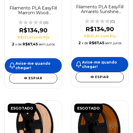
Filamento PLA EasyFill
Filamento PLA EasyFill
Amarelo Sunshine
Marrom Wood
1,75mm 1Kg 3DFila
1,75mm 1Kg 3DFila
(0)
(0)
R$134,90
R$134,90
R$121,41
com
Pix
R$121,41
com
Pix
2
x de
R$67,45
sem juros
2
x de
R$67,45
sem juros
Avise-me quando
Avise-me quando
chegar!
chegar!
ESPIAR
ESPIAR
ESGOTADO
ESGOTADO