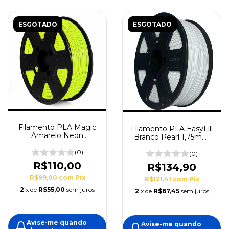
ESGOTADO
ESGOTADO
Filamento PLA Magic
Filamento PLA EasyFill
Amarelo Neon
Branco Pearl 1,75mm
1,75mm
1Kg 3DFila
(0)
(0)
R$110,00
R$134,90
R$99,00
com
Pix
R$121,41
com
Pix
2
x de
R$55,00
sem juros
2
x de
R$67,45
sem juros
Avise-me quando
Avise-me quando