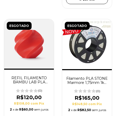
ESGOTADO
ESGOTADO
REFIL FILAMENTO
Filamento PLA STONE
BAMBU LAB PLA
Marmore 1,75mm 1kg
LITE VERMELHO –
PrintaLot
1KG – 1.75MM
(0)
(0)
R$120,00
R$165,00
R$108,00
com
Pix
R$148,50
com
Pix
2
x de
R$60,00
sem juros
2
x de
R$82,50
sem juros