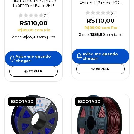
Filamento PLA Preto
Prime 1,75mm 1KG -
1,75mm - 1KG 3DFila
3DFila
(0)
(0)
R$110,00
R$110,00
R$99,00
com
Pix
R$99,00
com
Pix
2
x de
R$55,00
sem juros
2
x de
R$55,00
sem juros
Avise-me quando
Avise-me quando
chegar!
chegar!
ESPIAR
ESPIAR
ESGOTADO
ESGOTADO