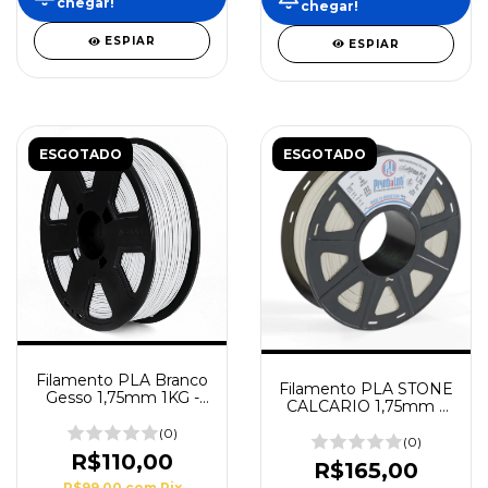
chegar!
chegar!
ESPIAR
ESPIAR
ESGOTADO
ESGOTADO
Filamento PLA Branco
Filamento PLA STONE
Gesso 1,75mm 1KG -
CALCARIO 1,75mm 1
3DFila
Kg PrintaLot
(0)
(0)
R$110,00
R$165,00
R$99,00
com
Pix