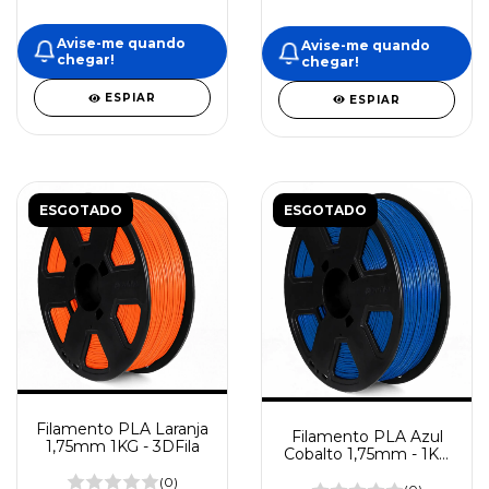
Avise-me quando
Avise-me quando
chegar!
chegar!
ESPIAR
ESPIAR
ESGOTADO
ESGOTADO
Filamento PLA Laranja
Filamento PLA Azul
1,75mm 1KG - 3DFila
Cobalto 1,75mm - 1KG
3DFila
(0)