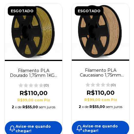
ESGOTADO
ESGOTADO
Filamento PLA
Filamento PLA
Caucasiano 1,75mm
Dourado 1,75mm 1KG -
1KG 3DFila
3DFila
(0)
(0)
R$110,00
R$110,00
R$99,00
com
Pix
R$99,00
com
Pix
2
x de
R$55,00
sem juros
2
x de
R$55,00
sem juros
Avise-me quando
Avise-me quando
chegar!
chegar!