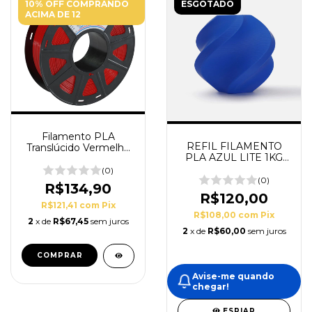
10% OFF COMPRANDO
ESGOTADO
ACIMA DE 12
Filamento PLA
REFIL FILAMENTO
Translúcido Vermelho
PLA AZUL LITE 1KG
1,75mm 1kg Printalot
1.75MM BAMBULAB
(0)
(0)
R$134,90
R$120,00
R$121,41
com
Pix
R$108,00
com
Pix
2
x de
R$67,45
sem juros
2
x de
R$60,00
sem juros
Avise-me quando
chegar!
ESPIAR