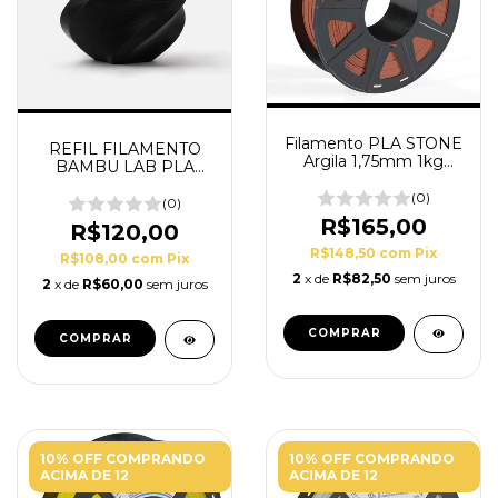
Filamento PLA STONE
REFIL FILAMENTO
Argila 1,75mm 1kg
BAMBU LAB PLA
PrintaLot
LITE PRETO – 1KG –
(0)
1.75MM
(0)
R$165,00
R$120,00
R$148,50
com
Pix
R$108,00
com
Pix
2
x de
R$82,50
sem juros
2
x de
R$60,00
sem juros
10% OFF COMPRANDO
10% OFF COMPRANDO
ACIMA DE 12
ACIMA DE 12