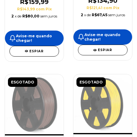
R$134,90
R$159,99
R$121,41
com
Pix
R$143,99
com
Pix
2
x de
R$67,45
sem juros
2
x de
R$80,00
sem juros
Avise-me quando
Avise-me quando
chegar!
chegar!
ESPIAR
ESPIAR
ESGOTADO
ESGOTADO