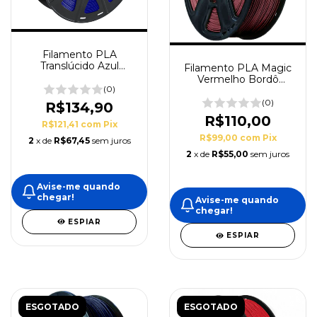
Filamento PLA
Translúcido Azul
Filamento PLA Magic
1,75mm 1kg Printalot
Vermelho Bordô
(0)
1,75mm
(0)
R$134,90
R$110,00
R$121,41
com
Pix
R$99,00
com
Pix
2
x de
R$67,45
sem juros
2
x de
R$55,00
sem juros
Avise-me quando
chegar!
Avise-me quando
chegar!
ESPIAR
ESPIAR
ESGOTADO
ESGOTADO