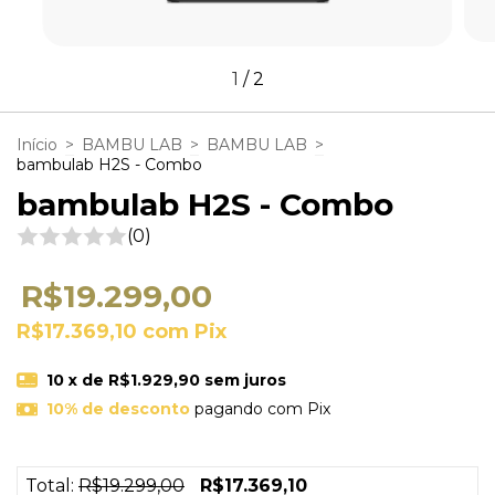
1
/
2
Início
>
BAMBU LAB
>
BAMBU LAB
>
bambulab H2S - Combo
bambulab H2S - Combo
(0)
R$19.299,00
R$17.369,10
com
Pix
10
x de
R$1.929,90
sem juros
10% de desconto
pagando com Pix
Total:
R$19.299,00
R$17.369,10