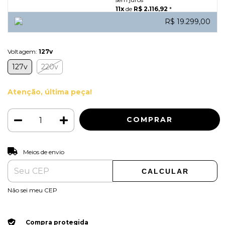
11x
de
R$ 2.116,92
*
12x
de
R$ 1.963,83
*
R$ 19.299,00
*Com juros.
Voltagem:
127v
127v
220v
Atenção, última peça!
ALTERAR CEP
Entregas para o CEP:
Meios de envio
CALCULAR
Não sei meu CEP
Compra protegida