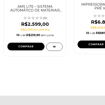
IMPRESSORA 
AMS LITE – SISTEMA
PRÉ 
AUTOMÁTICO DE MATERIAIS
SÉRIE A1
(0)
R$6.8
R$2.599,00
R$6.209,
R$2.339,10
com
Pix
10
x de
R$689
10
x de
R$259,90
sem juros
COMPRAR