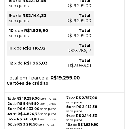
8
x
de
R$2.412,38
Total
sem juros
R$19.299,00
9
x
de
R$2.144,33
Total
sem juros
R$19.299,00
10
x
de
R$1.929,90
Total
sem juros
R$19.299,00
Total
11
x
de
R$2.116,92
R$23.286,17
Total
12
x
de
R$1.963,83
R$23.566,01
Total em 1 parcela:
R$19.299,00
Cartões de crédito
7x
de
R$ 2.757,00
1x
de
R$ 19.299,00
sem juros
sem juros
2x
de
R$ 9.649,50
sem juros
8x
de
R$ 2.412,38
3x
de
R$ 6.433,00
sem juros
sem juros
4x
de
R$ 4.824,75
sem juros
9x
de
R$ 2.144,33
5x
de
R$ 3.859,80
sem juros
sem juros
6x
de
R$ 3.216,50
sem juros
10x
de
R$ 1.929,90
sem juros